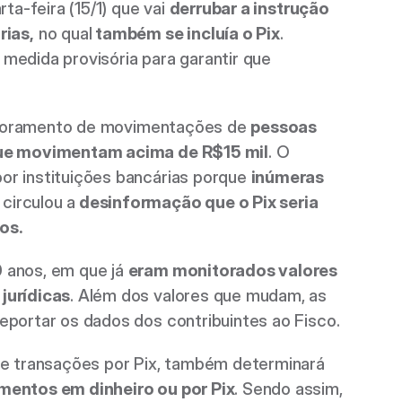
a-feira (15/1) que vai 
derrubar a instrução 
ias,
 no qual
 também se incluía o Pix
. 
Fernando Haddad, ministro da Fazenda, afirma que também irá fazer uma medida provisória para garantir que 
onitoramento de movimentações de 
pessoas 
 que movimentam acima de R$15 mil
. O 
r instituições bancárias porque 
inúmeras 
 circulou a
 desinformação que o Pix seria 
os.
 anos, em que já 
eram monitorados valores 
jurídicas
. Além dos valores que mudam, as 
portar os dados dos contribuintes ao Fisco. 
de transações por Pix, também determinará 
amentos em dinheiro ou por Pix
. Sendo assim, 