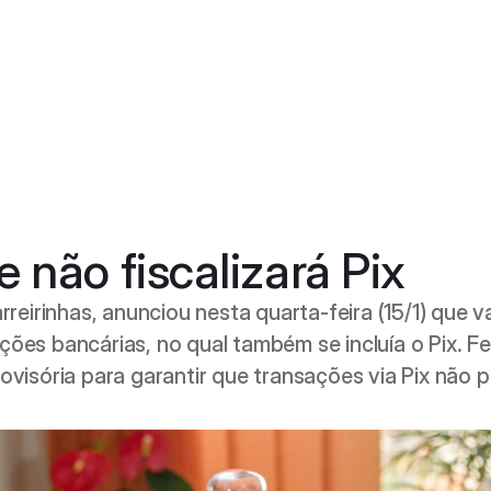
Entrar em contato
e não fiscalizará Pix
Acessar conta
reirinhas, anunciou nesta quarta-feira (15/1) que v
ões bancárias, no qual também se incluía o Pix. F
visória para garantir que transações via Pix não 