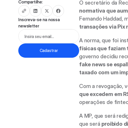
Compartilhe:
O secretário da Rece
normativa que aum
Inscreva-se na nossa 
newsletter
transações via Pix
A norma, que foi in
físicas que faziam
Cadastrar
governo decidiu rec
fake news se espa
taxado com um im
Com a revogação, vo
que excedem em R$ 2
operações de fintec
A MP, que será redi
que será 
proibido d