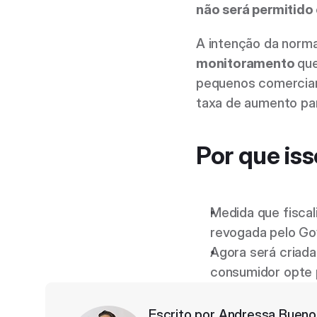
não será permitido
A intenção da norma
monitoramento 
que
pequenos comercian
taxa de aumento pa
Por que is
Medida que fisca
revogada pelo Gov
Agora será criada
consumidor opte
Escrito por 
Andressa Bueno