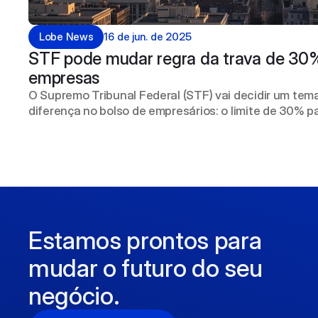
Lobe News
16 de jun. de 2025
STF pode mudar regra da trava de 30%
empresas
O Supremo Tribunal Federal (STF) vai decidir um tem
diferença no bolso de empresários: o limite de 30%
prejuízos fiscais na hora de encerrar uma empresa.
Estamos prontos para 
mudar o futuro do seu 
negócio.