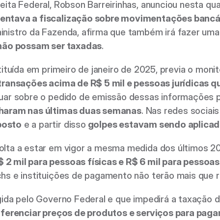
ita Federal, Robson Barreirinhas, anunciou nesta quart
entava a fiscalização sobre movimentações bancár
 não possam ser taxadas
. 
stituída em primeiro de janeiro de 2025, previa o m
 transações acima de R$ 5 mil e pessoas jurídicas
uar sobre o pedido de emissão dessas informações po
lharam nas últimas duas semanas
. Nas redes sociais
posto
 e a partir disso
 golpes estavam sendo aplicad
lta a estar em vigor a mesma medida dos últimos 20
 mil para pessoas físicas e R$ 6 mil para pessoas 
hs e instituições de pagamento não terão mais que re
gida pelo Governo Federal e que impedirá a taxação 
iferenciar preços de produtos e serviços para pag