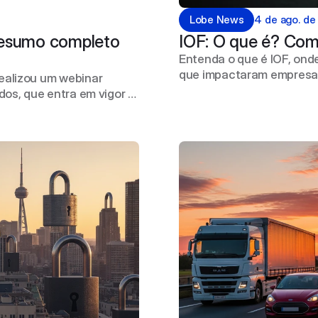
Lobe News
4 de ago. de
resumo completo 
IOF: O que é? Co
Entenda o que é IOF, onde
que impactaram empresas
realizou um webinar
dos, que entra em vigor a
os diretores Hiago Malon
compliance e direito