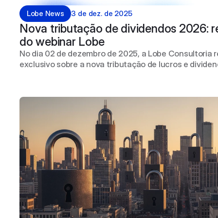
Lobe News
3 de dez. de 2025
Nova tributação de dividendos 2026: 
do webinar Lobe 
No dia 02 de dezembro de 2025, a Lobe Consultoria 
exclusivo sobre a nova tributação de lucros e dividen
partir de janeiro de 2026. O evento foi conduzido pel
e Gildo França Jr, especialistas em gestão contábil, 
tributário aplicado.