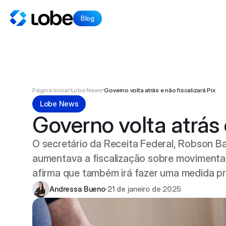
Blog
Início
Lobe News
Artigos
Voltar ao site
•
•
Página inicial
Lobe News
Governo volta atrás e não fiscalizará Pix
Lobe News
Governo volta atrás 
O secretário da Receita Federal, Robson Bar
Instagram
aumentava a fiscalização sobre movimentaç
afirma que também irá fazer uma medida pro
Facebook
Andressa Bueno
21 de janeiro de 2025
•