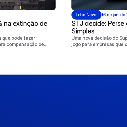
Lobe News
16 de jun. de
 na extinção de 
STJ decide: Perse 
Simples
a que pode fazer
Uma nova decisão do Supe
 para compensação de
jogo para empresas que q