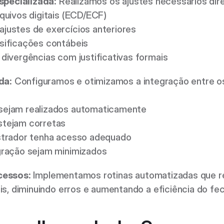
specializada:
 Realizamos os ajustes necessários dire
quivos digitais (ECD/ECF) 
justes de exercícios anteriores 
sificações contábeis 
divergências com justificativas formais 
da:
 Configuramos e otimizamos a integração entre os
 
sejam realizados automaticamente 
tejam corretas 
strador tenha acesso adequado 
gração sejam minimizados 
cessos:
 Implementamos rotinas automatizadas que r
s, diminuindo erros e aumentando a eficiência do fe