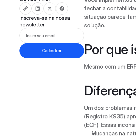
fechar a contabilid
situação parece fam
Inscreva-se na nossa 
newsletter
solução. 
Por que 
Cadastrar
Mesmo com um ERP f
Diferenç
Um dos problemas ma
(Registro K935) apre
(ECF). Essas inconsi
Mudanças na natu