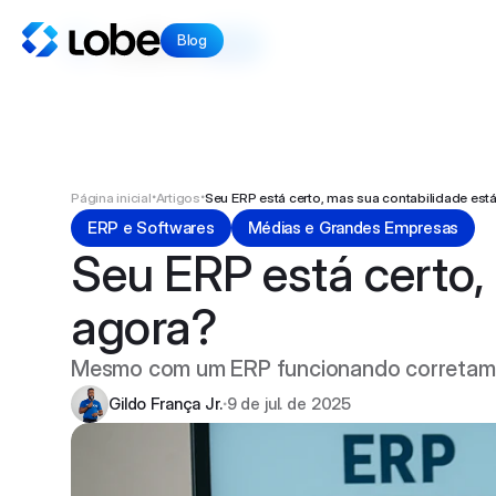
Blog
Blog
Início
Lobe News
Artigos
Voltar ao site
•
•
Página inicial
Artigos
Seu ERP está certo, mas sua contabilidade está
ERP e Softwares
Médias e Grandes Empresas
Seu ERP está certo, 
agora?
Instagram
Mesmo com um ERP funcionando corretament
Facebook
Gildo França Jr.
9 de jul. de 2025
•