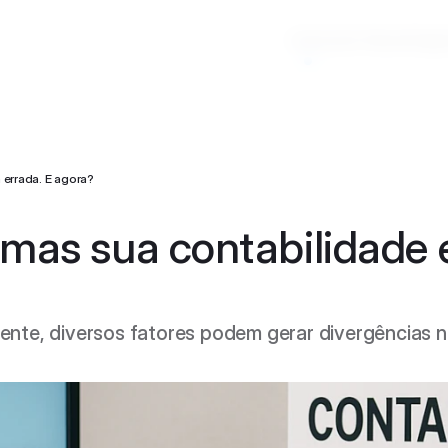
Início
Lobe News
Artigo
 errada. E agora?
Entrar em contato
mas sua contabilidade e
Acessar conta
e, diversos fatores podem gerar divergências na