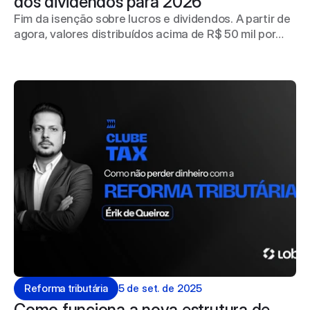
dos dividendos para 2026 
Fim da isenção sobre lucros e dividendos. A partir de
agora, valores distribuídos acima de R$ 50 mil por
mês passam a ser tributados. A alíquota varia de 0%
a 10%, ou seja, não é uma tributação fixa de 10%. Ela
é progressiva, começando em zero e aumentando
conforme o montante distribuído ultrapassa o limite.
No acumulado anual, acima de R$ 1,2 milhão
distribuído em lucros, a tributação atinge a faixa
mais elevada dentro dessa nova regra.
Reforma tributária
5 de set. de 2025
Como funciona a nova estrutura de 