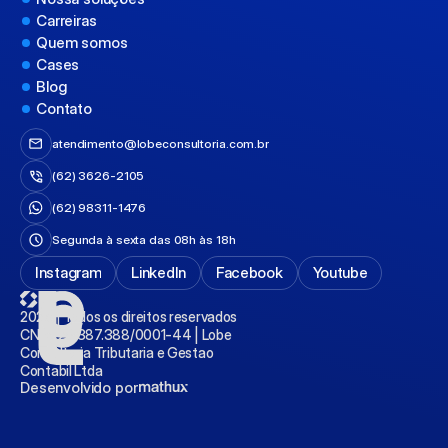
Carreiras
Quem somos
Cases
Blog
Contato
atendimento@lobeconsultoria.com.br
(62) 
3626-
2105
(62) 
98311-
1476
Segunda à sexta das 08h às 18h
Instagram
LinkedIn
Facebook
Youtube
2025 | Todos os direitos reservados
CNPJ 28.387.388/0001-44 | Lobe 
Consultoria Tributaria e Gestao 
Contabil Ltda
Desenvolvido por