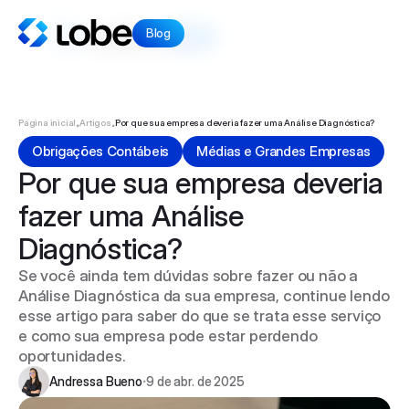
Blog
Blog
Início
Lobe News
Artigos
Página inicial
Artigos
Por que sua empresa deveria fazer uma Análise Diagnóstica? 
•
•
Voltar ao site
Obrigações Contábeis
Médias e Grandes Empresas
Por que sua empresa deveria 
fazer uma Análise 
Diagnóstica? 
Se você ainda tem dúvidas sobre fazer ou não a 
Instagram
Análise Diagnóstica da sua empresa, continue lendo 
esse artigo para saber do que se trata esse serviço 
Facebook
e como sua empresa pode estar perdendo 
oportunidades.  
Andressa Bueno
9 de abr. de 2025
•