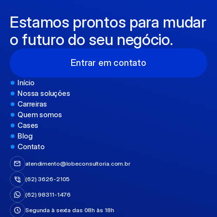
Estamos prontos para mudar 
o futuro do seu negócio.
Entrar em contato
Início
Nossa soluções
Carreiras
Quem somos
Cases
Blog
Contato
atendimento@lobeconsultoria.com.br
(62) 
3626-
2105
(62) 
98311-
1476
Segunda à sexta das 08h às 18h