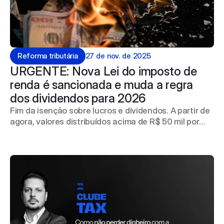
Reforma tributária
27 de nov. de 2025
URGENTE: Nova Lei do imposto de 
renda é sancionada e muda a regra 
dos dividendos para 2026 
Fim da isenção sobre lucros e dividendos. A partir de
agora, valores distribuídos acima de R$ 50 mil por
mês passam a ser tributados. A alíquota varia de 0%
a 10%, ou seja, não é uma tributação fixa de 10%. Ela
é progressiva, começando em zero e aumentando
conforme o montante distribuído ultrapassa o limite.
No acumulado anual, acima de R$ 1,2 milhão
distribuído em lucros, a tributação atinge a faixa
mais elevada dentro dessa nova regra.