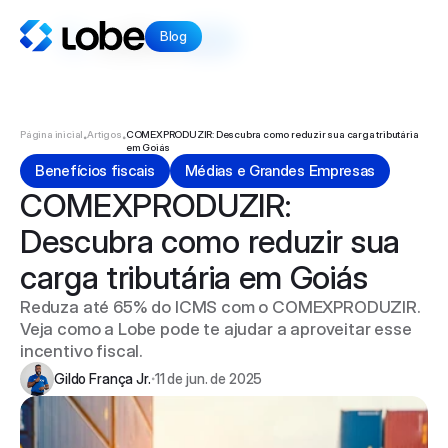
Blog
Blog
Início
Lobe News
Artigos
Página inicial
Artigos
COMEXPRODUZIR: Descubra como reduzir sua carga tributária 
•
•
em Goiás
Voltar ao site
Benefícios fiscais
Médias e Grandes Empresas
COMEXPRODUZIR: 
Descubra como reduzir sua 
carga tributária em Goiás
Reduza até 65% do ICMS com o COMEXPRODUZIR. 
Instagram
Veja como a Lobe pode te ajudar a aproveitar esse 
incentivo fiscal.  
Facebook
Gildo França Jr.
11 de jun. de 2025
•