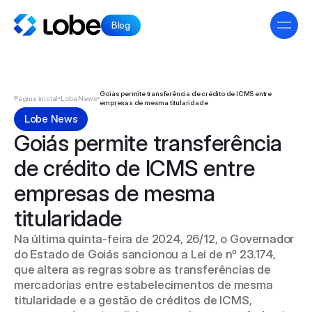
Blog
Início
Lobe News
Artigos
Goiás permite transferência de crédito de ICMS entre 
•
•
Página inicial
Lobe News
empresas de mesma titularidade
Voltar ao site
Lobe News
Goiás permite transferência 
Entrar em contato
de crédito de ICMS entre 
Acessar conta
empresas de mesma 
titularidade
Instagram
LinkedIn
Na última quinta-feira de 2024, 26/12, o Governador 
Facebook
Youtube
do Estado de Goiás sancionou a Lei de nº 23.174, 
que altera as regras sobre as transferências de 
mercadorias entre estabelecimentos de mesma 
titularidade e a gestão de créditos de ICMS, 